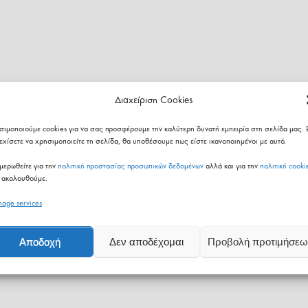
Διαχείριση Cookies
σιμοποιούμε cookies για να σας προσφέρουμε την καλύτερη δυνατή εμπειρία στη σελίδα μας. 
εχίσετε να χρησιμοποιείτε τη σελίδα, θα υποθέσουμε πως είστε ικανοποιημένοι με αυτό.
μερωθείτε για την
πολιτική προστασίας προσωπικών δεδομένων
αλλά και για την
πολιτική cooki
 ακολουθούμε.
age services
Αποδοχή
Δεν αποδέχομαι
Προβολή προτιμήσεω