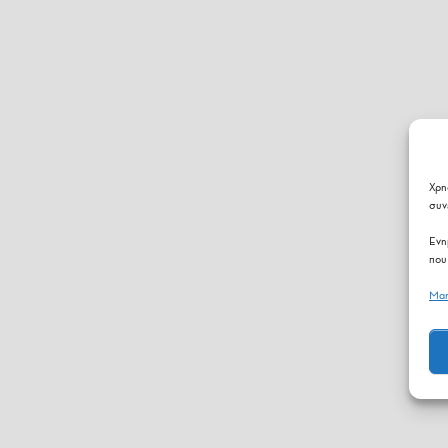
Χρη
συν
Ενη
που
Man