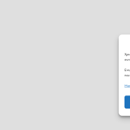
Χρη
συν
Ενη
που
Man