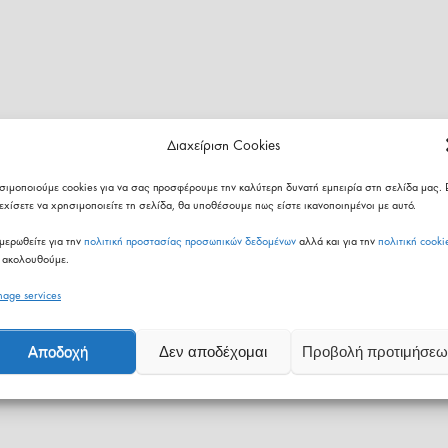
Διαχείριση Cookies
σιμοποιούμε cookies για να σας προσφέρουμε την καλύτερη δυνατή εμπειρία στη σελίδα μας. 
εχίσετε να χρησιμοποιείτε τη σελίδα, θα υποθέσουμε πως είστε ικανοποιημένοι με αυτό.
μερωθείτε για την
πολιτική προστασίας προσωπικών δεδομένων
αλλά και για την
πολιτική cooki
 ακολουθούμε.
age services
Αποδοχή
Δεν αποδέχομαι
Προβολή προτιμήσεω