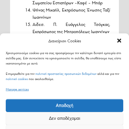
Σωματείου Εστιατόρων –Καφέ – Μπάρ
Ψήνας Μιχαήλ, Εκπρόσωπος Ένωσης Ταξί
Ιωαννίνων
Αιδεσ. Π. Ευάγγελος Τσόγκας,
Εκπρόσωπος της Μητροπόλεως Ιωαννίνων
Διαχείριση Cookies
Χρησιμοποιούμε cookies για να σας προσφέρουμε την καλύτερη δυνατή εμπειρία στη
σελίδα μας. Εάν συνεχίσετε να χρησιμοποιείτε τη σελίδα, θα υποθέσουμε πως είστε
ικανοποιημένοι με αυτό.
Share on Facebook
Share on Twitter
Ενημερωθείτε για την
πολιτική προστασίας προσωπικών δεδομένων
αλλά και για την
Send email
Print
πολιτική cookies
που ακολουθούμε.
Manage services
Δείτε όλα τα τελευταία νέα
Αποδοχή
Δεν αποδέχομαι
Δείτε όλες τις εκδηλώσεις