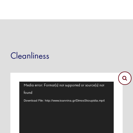
Cleanliness
Video
Media error: Format(s) not supported or source(s) not
Player
found
Download File: http://www.ioannina.gr/DimosSkoupidia.mp4