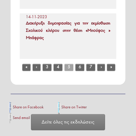
14-11-2023
Διακήρυξη δημοπρασίας για την εκμίσθωση
Σχολικού κλήρου στην θέση «Μπούφος »
Μπάφρας
«
‹
3
4
5
6
7
›
»
Share on Facebook
Share on Twitter
Send email
Print
Δείτε όλες τις εκδηλώσεις