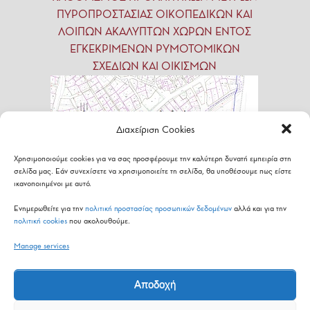
ΠΥΡΟΠΡΟΣΤΑΣΙΑΣ ΟΙΚΟΠΕΔΙΚΩΝ ΚΑΙ
ΛΟΙΠΩΝ ΑΚΑΛΥΠΤΩΝ ΧΩΡΩΝ ΕΝΤΟΣ
ΕΓΚΕΚΡΙΜΕΝΩΝ ΡΥΜΟΤΟΜΙΚΩΝ
ΣΧΕΔΙΩΝ ΚΑΙ ΟΙΚΙΣΜΩΝ
Διαχείριση Cookies
Χρησιμοποιούμε cookies για να σας προσφέρουμε την καλύτερη δυνατή εμπειρία στη
σελίδα μας. Εάν συνεχίσετε να χρησιμοποιείτε τη σελίδα, θα υποθέσουμε πως είστε
ικανοποιημένοι με αυτό.
Ενημερωθείτε για την
πολιτική προστασίας προσωπικών δεδομένων
αλλά και για την
πολιτική cookies
που ακολουθούμε.
Εθνικό
Σχέδιο
Δράσης
(ΕΣΔ)
για
τις
Manage services
Πράσινες
Δημόσιες
Συμβάσεις
(ΠΔΣ)
Αποδοχή