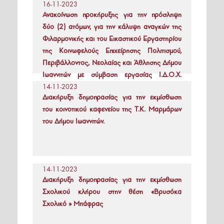
16-11-2023
Ανακοίνωση προκήρυξης για την πρόσληψη
δύο (2) ατόμων, για την κάλυψη αναγκών της
Φιλαρμονικής και του Εικαστικού Εργαστηρίου
της Κοινωφελούς Επιχείρησης Πολιτισμού,
Περιβάλλοντος, Νεολαίας και Άθλησης Δήμου
Ιωαννιτών με σύμβαση εργασίας Ι.Δ.Ο.Χ.
ωρομίσθιας απασχόλησης για την εκπαιδευτική
14-11-2023
Διακήρυξη δημοπρασίας για την εκμίσθωση
περίοδο 2023-2024, με κάλυψη της δαπάνης
του κοινοτικού καφενείου της Τ.Κ. Μαρμάρων
υπό τη μορφή αντιτίμου.
του Δήμου Ιωαννιτών.
14-11-2023
Διακήρυξη δημοπρασίας για την εκμίσθωση
Σχολικού κλήρου στην θέση «Βρυσόκα
Σχολικό » Μπάφρας