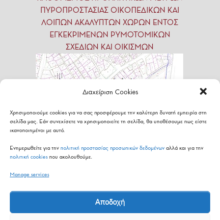
ΠΥΡΟΠΡΟΣΤΑΣΙΑΣ ΟΙΚΟΠΕΔΙΚΩΝ ΚΑΙ
ΛΟΙΠΩΝ ΑΚΑΛΥΠΤΩΝ ΧΩΡΩΝ ΕΝΤΟΣ
ΕΓΚΕΚΡΙΜΕΝΩΝ ΡΥΜΟΤΟΜΙΚΩΝ
ΣΧΕΔΙΩΝ ΚΑΙ ΟΙΚΙΣΜΩΝ
Διαχείριση Cookies
Χρησιμοποιούμε cookies για να σας προσφέρουμε την καλύτερη δυνατή εμπειρία στη
σελίδα μας. Εάν συνεχίσετε να χρησιμοποιείτε τη σελίδα, θα υποθέσουμε πως είστε
ικανοποιημένοι με αυτό.
Ενημερωθείτε για την
πολιτική προστασίας προσωπικών δεδομένων
αλλά και για την
πολιτική cookies
που ακολουθούμε.
Εθνικό
Σχέδιο
Δράσης
(ΕΣΔ)
για
τις
Manage services
Πράσινες
Δημόσιες
Συμβάσεις
(ΠΔΣ)
Αποδοχή