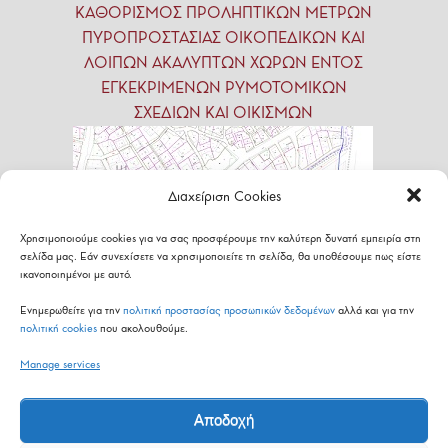
ΚΑΘΟΡΙΣΜΟΣ ΠΡΟΛΗΠΤΙΚΩΝ ΜΕΤΡΩΝ
ΠΥΡΟΠΡΟΣΤΑΣΙΑΣ ΟΙΚΟΠΕΔΙΚΩΝ ΚΑΙ
ΛΟΙΠΩΝ ΑΚΑΛΥΠΤΩΝ ΧΩΡΩΝ ΕΝΤΟΣ
ΕΓΚΕΚΡΙΜΕΝΩΝ ΡΥΜΟΤΟΜΙΚΩΝ
ΣΧΕΔΙΩΝ ΚΑΙ ΟΙΚΙΣΜΩΝ
Διαχείριση Cookies
Χρησιμοποιούμε cookies για να σας προσφέρουμε την καλύτερη δυνατή εμπειρία στη
σελίδα μας. Εάν συνεχίσετε να χρησιμοποιείτε τη σελίδα, θα υποθέσουμε πως είστε
ικανοποιημένοι με αυτό.
Ενημερωθείτε για την
πολιτική προστασίας προσωπικών δεδομένων
αλλά και για την
πολιτική cookies
που ακολουθούμε.
Manage services
Εθνικό
Σχέδιο
Δράσης
(ΕΣΔ)
για
τις
Πράσινες
Δημόσιες
Συμβάσεις
(ΠΔΣ)
Αποδοχή