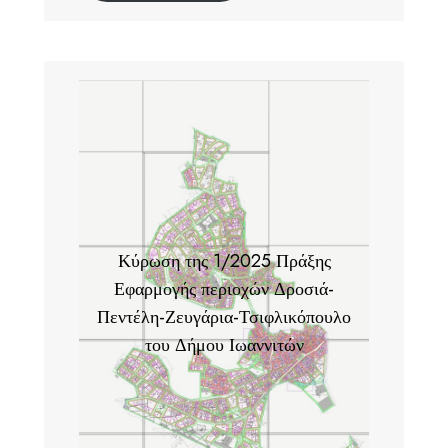
Κύρωση της 1/2025 Πράξης
Εφαρμογής περιοχών Δροσιά-
Πεντέλη-Ζευγάρια-Τσιφλικόπουλο
του Δήμου Ιωαννιτών