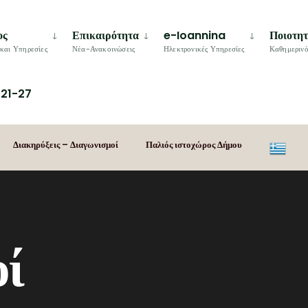
ος
Επικαιρότητα
e-Ioannina
Ποιοτη
και Υπηρεσίες
Νέα-Ανακοινώσεις
Ηλεκτρονικές Υπηρεσίες
Καθημερινό
21-27
Διακηρύξεις – Διαγωνισμοί
Παλιός ιστοχώρος Δήμου
ί