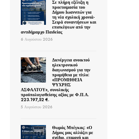
Σε πλήρη εξέλιξη η
προετοιμασία του
Δήμου Ιωαννιτών για
τη νέα σχολική χρονιά-
Σειρά συναντήσεων και
επισκέψεων από την
αντιδήμαρχο Παιδείας
6 Αυγούστου 2026
Διενέργεια ανοικτού
ηλεκτρονικού
διαγωνισμού για την
προμήθεια με τίτλο:
«ΠΡΟΜΗΘΕΙΑ
ΨΥΧΡΗΣ
ΑΣΦΑΛΤΟΥ», συνολικής
προϋπολογισθείσης αξίας με Φ.Π.Α.
223.197,52 €.
5 Αυγούστου 2026
Θωμάς Μπέγκας: «Ο
Δήμος μας αλλάζει με
σχέδιο, επιμονή και