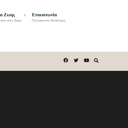
τα Ζωης
Επικοινωνία
τητα στον Δήμο
Τηλεφωνικός Κατάλογος