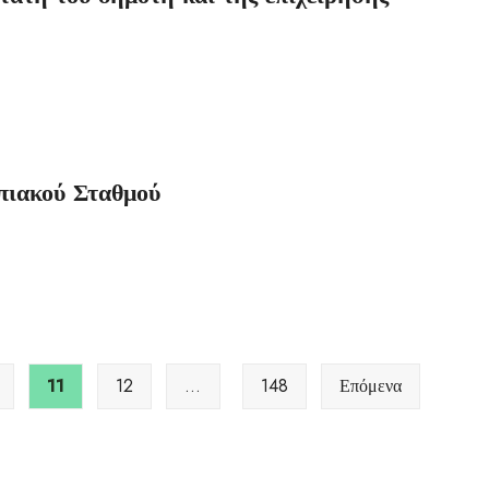
πιακού Σταθμού
11
12
…
148
Επόμενα