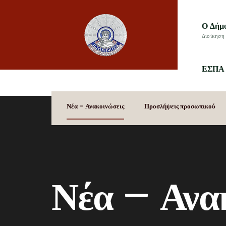
Ο Δήμ
Διοίκηση 
ΕΣΠΑ 
Νέα – Ανακοινώσεις
Προσλήψεις προσωπικού
Νέα – Ανα