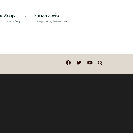
τα Ζωης
Επικοινωνία
τητα στον Δήμο
Τηλεφωνικός Κατάλογος