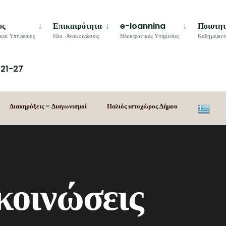
ος
Επικαιρότητα
e-Ioannina
Ποιοτη
και Υπηρεσίες
Νέα-Ανακοινώσεις
Ηλεκτρονικές Υπηρεσίες
Καθημερινό
21-27
Διακηρύξεις – Διαγωνισμοί
Παλιός ιστοχώρος Δήμου
κοινώσεις