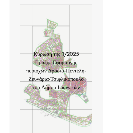
Κύρωση της 1/2025
Πράξης Εφαρμογής
περιοχών Δροσιά-Πεντέλη-
Ζευγάρια-Τσιφλικόπουλο
του Δήμου Ιωαννιτών