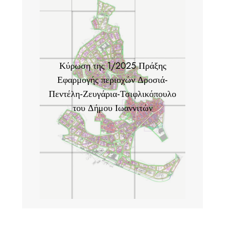
Κύρωση της 1/2025 Πράξης
Εφαρμογής περιοχών Δροσιά-
Πεντέλη-Ζευγάρια-Τσιφλικόπουλο
του Δήμου Ιωαννιτών