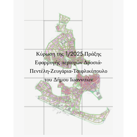
Κύρωση της 1/2025 Πράξης
Εφαρμογής περιοχών Δροσιά-
Πεντέλη-Ζευγάρια-Τσιφλικόπουλο
του Δήμου Ιωαννιτών