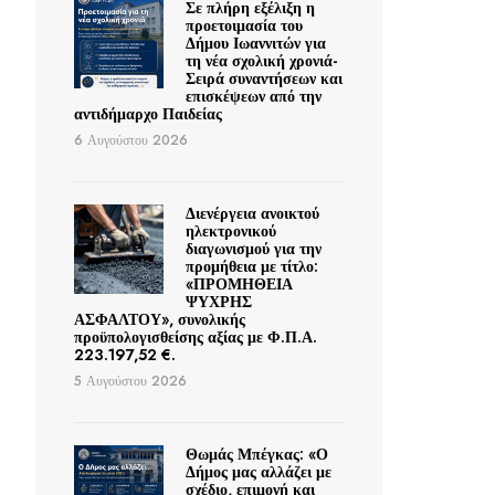
Σε πλήρη εξέλιξη η
προετοιμασία του
Δήμου Ιωαννιτών για
τη νέα σχολική χρονιά-
Σειρά συναντήσεων και
επισκέψεων από την
αντιδήμαρχο Παιδείας
6 Αυγούστου 2026
Διενέργεια ανοικτού
ηλεκτρονικού
διαγωνισμού για την
προμήθεια με τίτλο:
«ΠΡΟΜΗΘΕΙΑ
ΨΥΧΡΗΣ
ΑΣΦΑΛΤΟΥ», συνολικής
προϋπολογισθείσης αξίας με Φ.Π.Α.
223.197,52 €.
5 Αυγούστου 2026
Θωμάς Μπέγκας: «Ο
Δήμος μας αλλάζει με
σχέδιο, επιμονή και