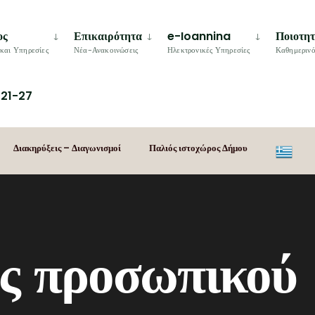
ος
Επικαιρότητα
e-Ioannina
Ποιοτη
και Υπηρεσίες
Νέα-Ανακοινώσεις
Ηλεκτρονικές Υπηρεσίες
Καθημερινό
21-27
Διακηρύξεις – Διαγωνισμοί
Παλιός ιστοχώρος Δήμου
ς προσωπικού