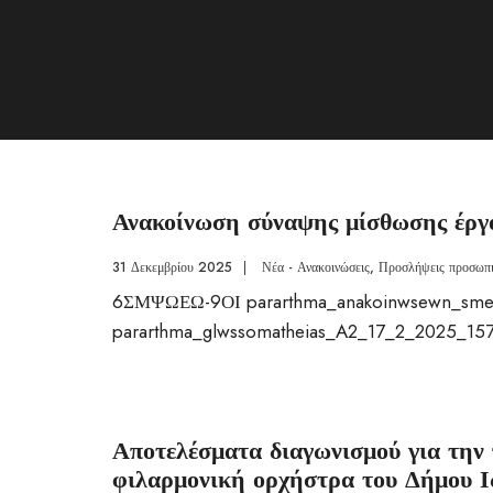
Ανακοίνωση σύναψης μίσθωσης έ
31 Δεκεμβρίου 2025
|
Νέα - Ανακοινώσεις
,
Προσλήψεις προσωπ
6ΣΜΨΩΕΩ-9ΟΙ pararthma_anakoinwsewn_sm
pararthma_glwssomatheias_A2_17_2_2025_15
Αποτελέσματα διαγωνισμού για την
φιλαρμονική ορχήστρα του Δήμου 