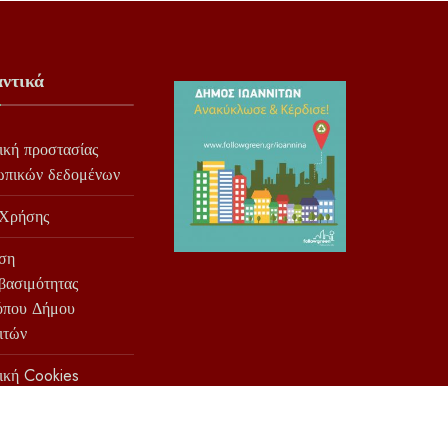
ντικά
ική προστασίας
ωπικών δεδομένων
 Χρήσης
ση
βασιμότητας
όπου Δήμου
ιτών
ική Cookies