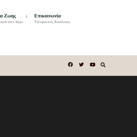
τα Ζωης
Επικοινωνία
τητα στον Δήμο
Τηλεφωνικός Κατάλογος