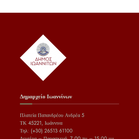
Δημαρχείο Ιωαννίνων
Πλατεία Παπανδρέου Ανδρέα 5
ΤΚ 45221, Ιωάννινα
Τηλ: (+30) 26513 61100
Δευτέρα – Παρασκευή, 7:00 πμ – 15:00 μμ