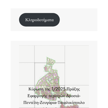
Κληροδοτήματα
Κύρωση της 1/2025 Πράξης
Εφαρμογής περιοχών Δροσιά-
Πεντέλη-Ζευγάρια-Τσιφλικόπουλο