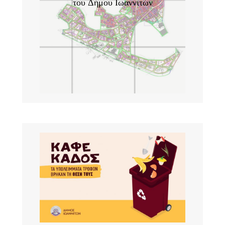
του Δήμου Ιωαννιτών