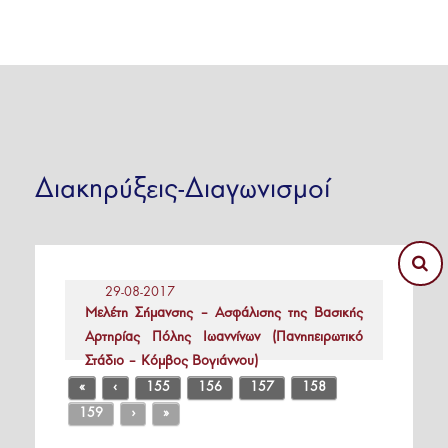
Διακηρύξεις-Διαγωνισμοί
29-08-2017
Μελέτη Σήμανσης – Ασφάλισης της Βασικής
Αρτηρίας Πόλης Ιωαννίνων (Πανηπειρωτικό
Στάδιο – Κόμβος Βογιάννου)
«
‹
155
156
157
158
159
›
»