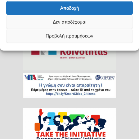
Αποδοχή
Εθνικό
Σχέδιο
Δράσης
(ΕΣΔ)
για
τις
Πράσινες
Δημόσιες
Συμβάσεις
(ΠΔΣ)
Δεν αποδέχομαι
Προβολή προτιμήσεων