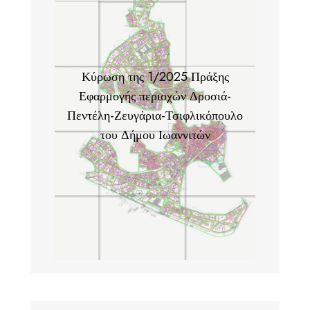
Κύρωση της 1/2025 Πράξης
Εφαρμογής περιοχών Δροσιά-
Πεντέλη-Ζευγάρια-Τσιφλικόπουλο
του Δήμου Ιωαννιτών