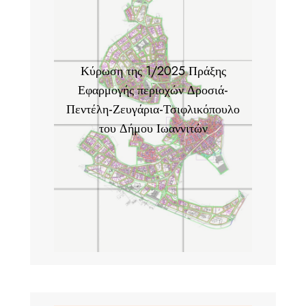
Κύρωση της 1/2025 Πράξης
Εφαρμογής περιοχών Δροσιά-
Πεντέλη-Ζευγάρια-Τσιφλικόπουλο
του Δήμου Ιωαννιτών