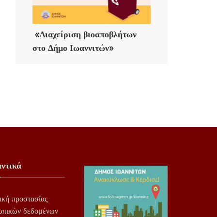
«Διαχείριση βιοαποβλήτων
στο Δήμο Ιωαννιτών»
ντικά
ική προστασίας
ωπικών δεδομένων