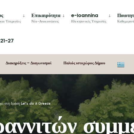
ος
Επικαιρότητα
e-Ioannina
Ποιοτη
και Υπηρεσίες
Νέα-Ανακοινώσεις
Ηλεκτρονικές Υπηρεσίες
Καθημερινό
21-27
Διακηρύξεις – Διαγωνισμοί
Παλιός ιστοχώρος Δήμου
χει στη δράση Let’s do it Greece
αννιτών συμμε