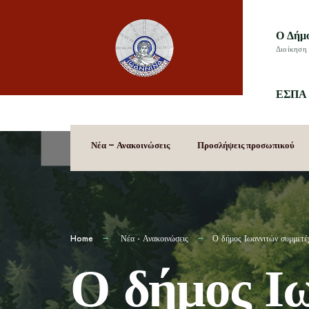
Ο Δήμ
Διοίκηση 
ΕΣΠΑ 
Νέα – Ανακοινώσεις
Προσλήψεις προσωπικού
Home
Νέα - Ανακοινώσεις
Ο δήμος Ιωαννιτών συμμετέ
Ο δήμος Ιω