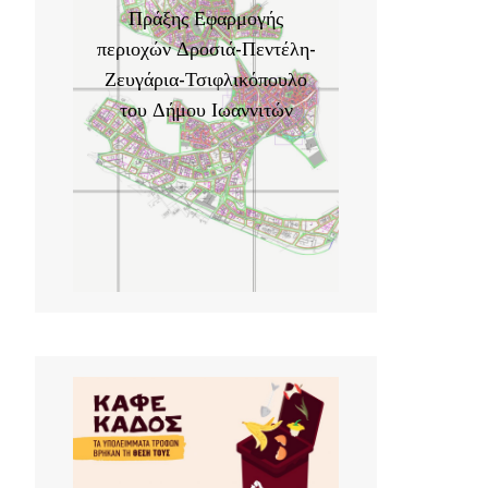
Πράξης Εφαρμογής
περιοχών Δροσιά-Πεντέλη-
Ζευγάρια-Τσιφλικόπουλο
του Δήμου Ιωαννιτών