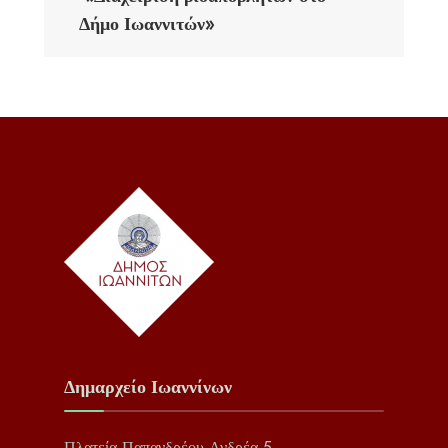
Δήμο Ιωαννιτών»
Δημαρχείο Ιωαννίνων
Πλατεία Παπανδρέου Ανδρέα 5