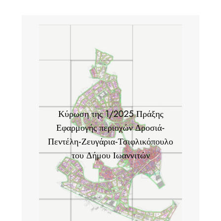
Κύρωση της 1/2025 Πράξης
Εφαρμογής περιοχών Δροσιά-
Πεντέλη-Ζευγάρια-Τσιφλικόπουλο
του Δήμου Ιωαννιτών