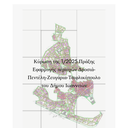
Κύρωση της 1/2025 Πράξης
Εφαρμογής περιοχών Δροσιά-
Πεντέλη-Ζευγάρια-Τσιφλικόπουλο
του Δήμου Ιωαννιτών