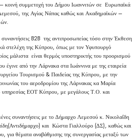
η – κοινή συμμετοχή του Δήμου Ιωαννιτών σε Ευρωπαϊκά
Λεμεσού, της Αγίας Νάπας καθώς και Ακαδημαϊκών –
μών.
ς συναντήσεις B2B της αντιπροσωπείας τόσο στην Έκθεση
ικά στελέχη της Κύπρου, όπως με τον Υφυπουργό
ίος μάλιστα είναι θερμός υποστηρικτής του προορισμού
υ έγινε από την Λάρνακα στα Ιωάννινα με της εταιρεία
υργείου Τουρισμού & Παιδείας της Κύπρου, με την
κοινωνίας του αεροδρομίου της Λάρνακας κα Μαρία
 υπηρεσίας ΕΟΤ Κύπρου, με μεγάλους Τ.Ο. και
ένες συναντήσεις με το Δήμαρχο Λεμεσού κ. Νικολαΐδη
πίδη(Αντιδήμαρχο) και Κώστα Γιαλλούρο (ΔΣ), καθώς και
υ, για θέματα αναβάθμισης της συνεργασίας μεταξύ των