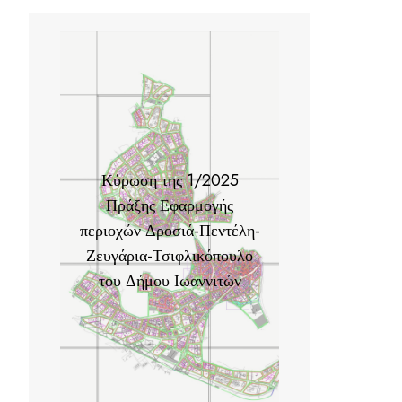
Κύρωση της 1/2025
Πράξης Εφαρμογής
περιοχών Δροσιά-Πεντέλη-
Ζευγάρια-Τσιφλικόπουλο
του Δήμου Ιωαννιτών