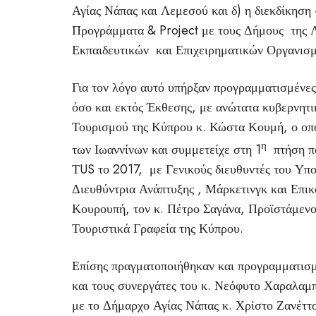
Αγίας Νάπας και Λεμεσού και δ) η διεκδίκησ
Προγράμματα & Project με τους Δήμους της 
Εκπαιδευτικών και Επιχειρηματικών Οργανισ
Για τον λόγο αυτό υπήρξαν προγραμματισμένε
όσο και εκτός Έκθεσης, με ανώτατα κυβερνητ
Τουρισμού της Κύπρου κ. Κώστα Κουμή, ο οπο
η
των Ιωαννίνων και συμμετείχε στη 1
πτήση πο
ΤUS το 2017, με Γενικούς διευθυντές του Υπο
Διευθύντρια Ανάπτυξης , Μάρκετινγκ και Επι
Κουρουπή, τον κ. Πέτρο Σαγάνα, Προϊστάμενο
Τουριστικά Γραφεία της Κύπρου.
Επίσης πραγματοποιήθηκαν και προγραμματισμ
και τους συνεργάτες του κ. Νεόφυτο Χαραλαμ
με το Δήμαρχο Αγίας Νάπας κ. Χρἰστο Ζανέττο