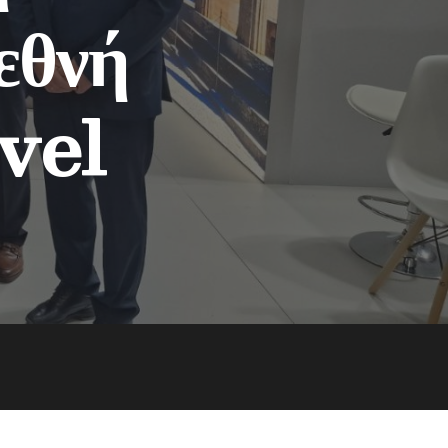
εθνή
vel