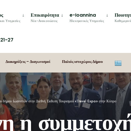
ος
Επικαιρότητα
e-Ioannina
Ποιοτη
και Υπηρεσίες
Νέα-Ανακοινώσεις
Ηλεκτρονικές Υπηρεσίες
Καθημερινό
21-27
Διακηρύξεις – Διαγωνισμοί
Παλιός ιστοχώρος Δήμου
ου δήμου Ιωαννιτών στην Διεθνή Έκθεση Τουρισμού «Τravel Expo» στην Κύπρο
η η συμμετοχή