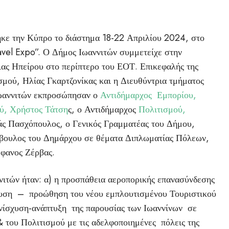
κε την Κύπρο το διάστημα 18-22 Απριλίου 2024, στο
avel Expo”. Ο Δήμος Ιωαννιτών συμμετείχε στην
ιας Ηπείρου στο περίπτερο του ΕΟΤ. Επικεφαλής της
σμού, Ηλίας Γκαρτζονίκας και η Διευθύντρια τμήματος
ωαννιτών εκπροσώπησαν ο
Αντιδήμαρχος Εμπορίου,
ού, Χρήστος Τάτση
ς, ο Αντιδήμαρχος
Πολιτισμού,
άς Πασχόπουλος, ο Γενικός Γραμματέας του Δήμου,
μβουλος του Δημάρχου σε θέματα Διπλωματίας Πόλεων,
έφανος Ζέρβας.
νιτών ήταν: α) η προσπάθεια αεροπορικής επανασύνδεσης
σδυση – προώθηση του νέου εμπλουτισμένου Τουριστικού
ενίσχυση-ανάπτυξη της παρουσίας των Ιωαννίνων σε
 του Πολιτισμού με τις αδελφοποιημένες πόλεις της