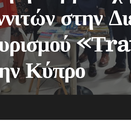
νιτών στην Δι
υρισμού «Τra
ην Κύπρο