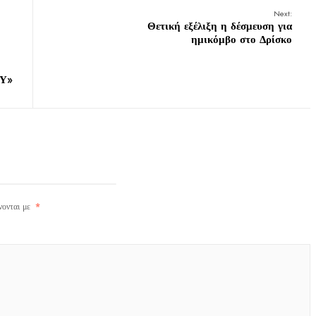
Next:
Θετική εξέλιξη η δέσμευση για
ημικόμβο στο Δρίσκο
Υ»
νονται με
*