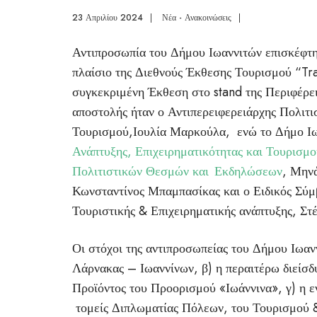
23 Απριλίου 2024
|
Νέα - Ανακοινώσεις
|
Αντιπροσωπία του Δήμου Ιωαννιτών επισκέφτη
πλαίσιο της Διεθνούς Έκθεσης Τουρισμού “Tr
συγκεκριμένη Έκθεση στο stand της Περιφέρε
αποστολής ήταν ο Αντιπερειφερειάρχης Πολιτι
Τουρισμού,Ιουλία Μαρκούλα, ενώ το Δήμο Ι
Ανάπτυξης, Επιχειρηματικότητας και Τουρισμ
Πολιτιστικών Θεσμών και Εκδηλώσεων
, Μην
Κωνσταντίνος Μπαμπασίκας και ο Ειδικός Σύ
Τουριστικής & Επιχειρηματικής ανάπτυξης, Στ
Οι στόχοι της αντιπροσωπείας του Δήμου Ιωαν
Λάρνακας – Ιωαννίνων, β) η περαιτέρω διεί
Προϊόντος του Προορισμού «Ιωάννινα», γ) η 
τομείς Διπλωματίας Πόλεων, του Τουρισμού &