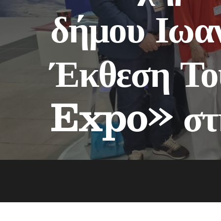
δήμου Ιωαν
Έκθεση Το
Expo» στ