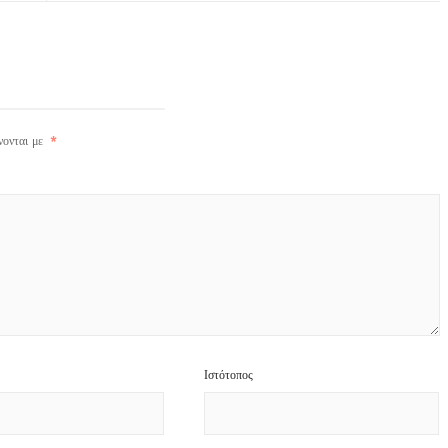
νονται με
*
Ιστότοπος