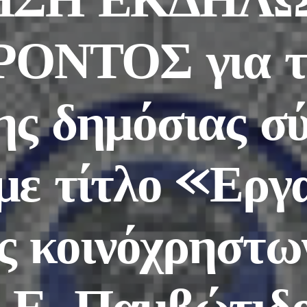
ΟΝΤΟΣ για τ
ης δημόσιας σ
με τίτλο «Εργ
ς κοινόχρηστω
Δ.Ε. Παμβώτιδ