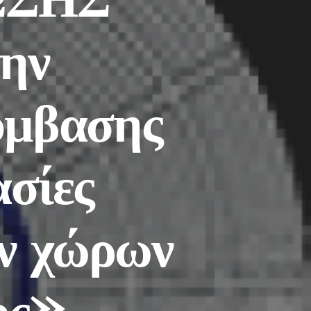
ην
ύμβασης
ασίες
ν χώρων
ος»