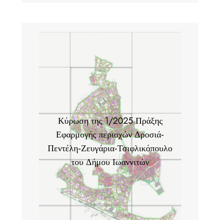
Κύρωση της 1/2025 Πράξης
Εφαρμογής περιοχών Δροσιά-
Πεντέλη-Ζευγάρια-Τσιφλικόπουλο
του Δήμου Ιωαννιτών