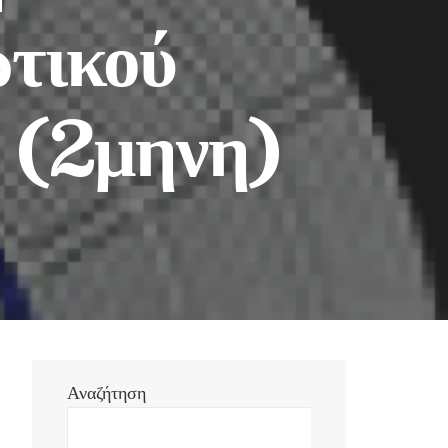
ωτικού
υ (2μηνη)
Αναζήτηση