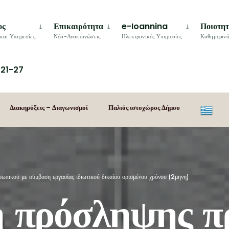
ος
Επικαιρότητα
e-Ioannina
Ποιοτη
και Υπηρεσίες
Νέα-Ανακοινώσεις
Ηλεκτρονικές Υπηρεσίες
Καθημερινό
21-27
Διακηρύξεις – Διαγωνισμοί
Παλιός ιστοχώρος Δήμου
πικού με σύμβαση εργασίας ιδιωτικού δικαίου ορισμένου χρόνου (2μηνη)
 πρόσληψης π