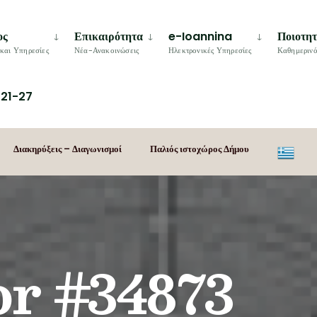
ος
Επικαιρότητα
e-Ioannina
Ποιοτη
και Υπηρεσίες
Νέα-Ανακοινώσεις
Ηλεκτρονικές Υπηρεσίες
Καθημερινό
21-27
Διακηρύξεις – Διαγωνισμοί
Παλιός ιστοχώρος Δήμου
r #34873