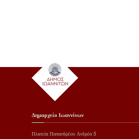
Δημαρχείο Ιωαννίνων
Πλατεία Παπανδρέου Ανδρέα 5