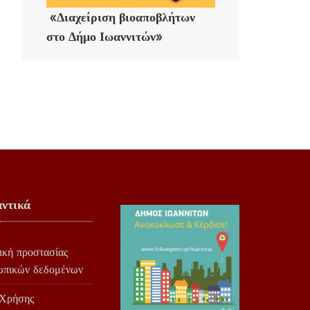
«Διαχείριση βιοαποβλήτων
στο Δήμο Ιωαννιτών»
ντικά
ική προστασίας
ωπικών δεδομένων
 Χρήσης