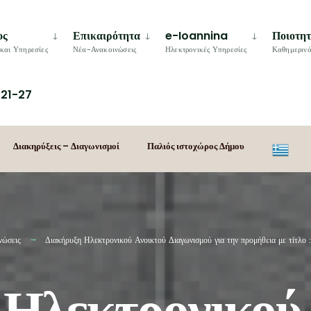
ος
Επικαιρότητα
e-Ioannina
Ποιοτη
και Υπηρεσίες
Νέα-Ανακοινώσεις
Ηλεκτρονικές Υπηρεσίες
Καθημερινό
21-27
Διακηρύξεις – Διαγωνισμοί
Παλιός ιστοχώρος Δήμου
νώσεις
Διακήρυξη Ηλεκτρονικού Ανοικτού Διαγωνισμού για την προμήθεια με τίτλ
 Ηλεκτρονικού