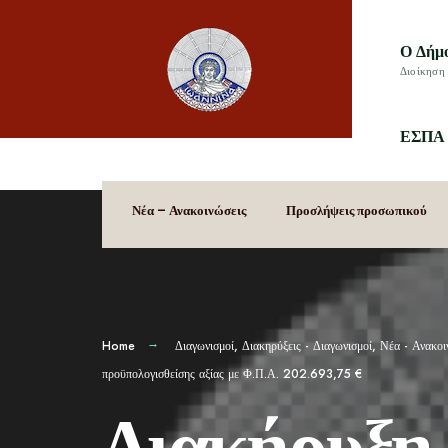
Ο Δήμ
Διοίκηση 
ΕΣΠΑ 
Νέα – Ανακοινώσεις
Προσλήψεις προσωπικού
Home
Διαγωνισμοί
,
Διακηρύξεις - Διαγωνισμοί
,
Νέα - Ανακοι
προϋπολογισθείσης αξίας με Φ.Π.Α. 202.693,75 €
Διακήρυξη