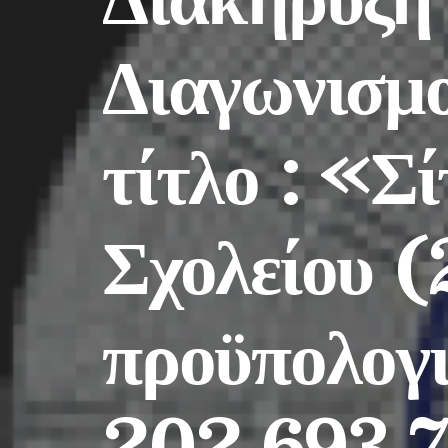
Διαγωνισμο
τίτλο : «Σ
Σχολείου 
προϋπολογι
202.693,