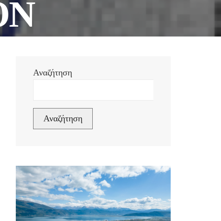
ΟΝ
Αναζήτηση
Η
Αναζήτηση
ΗΣ για
ικής