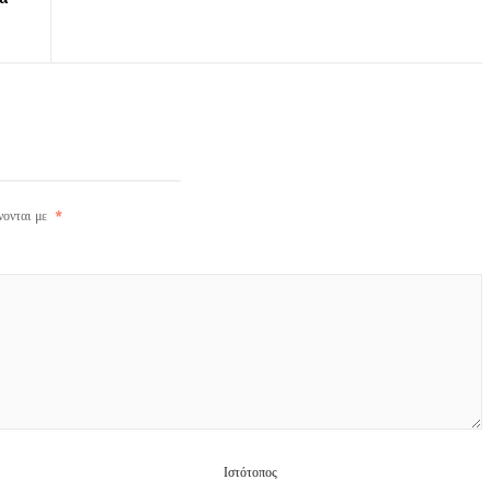
 με τίτλο :«
ΙΚΤΙΚΩΝ Υ
ΚΟΥ ΕΛΕΓΧΟ
νονται με
*
Ιστότοπος