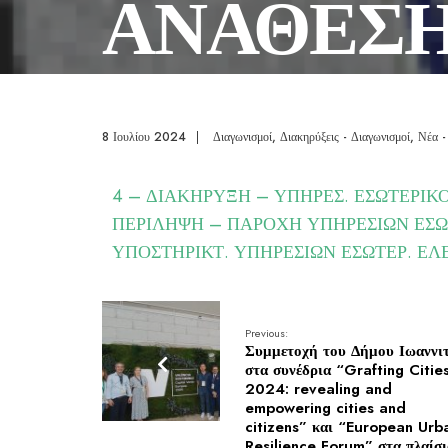
ΑΝΑΘΕΣΗ
ΣΥΜΦΕΡ
8 Ιουλίου 2024
|
Διαγωνισμοί
,
Διακηρύξεις - Διαγωνισμοί
,
Νέα -
ΟΙΚΟΝΟ
4 – ΔΙΑΚΗΡΥΞΗ – ΥΠΗΡΕΣ. ΕΣΩΤΕΡΙΚ
ΠΕΡΙΛΗΨΗ – ΠΑΡΟΧΗ ΥΠΗΡΕΣΙΩΝ ΕΣΩ
ΠΡΟΣΦΟΡΑ
ΥΠΟΣΤΗΡΙΚΤ. ΥΠΗΡΕΣΙΩΝ ΕΣΩΤΕΡ. ΕΛΕ
την δημόσι
Previous:
Συμμετοχή του Δήμου Ιωαννι
στα συνέδρια “Grafting Citie
2024: revealing and
empowering cities and
citizens” και “European Urb
Resilience Forum” στα πλαίσι