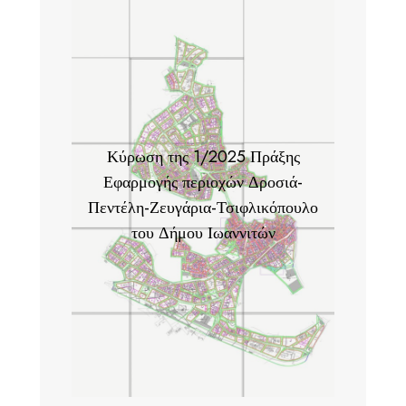
Κύρωση της 1/2025 Πράξης
Εφαρμογής περιοχών Δροσιά-
Πεντέλη-Ζευγάρια-Τσιφλικόπουλο
του Δήμου Ιωαννιτών