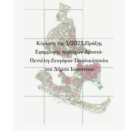
Κύρωση της 1/2025 Πράξης
Εφαρμογής περιοχών Δροσιά-
Πεντέλη-Ζευγάρια-Τσιφλικόπουλο
του Δήμου Ιωαννιτών