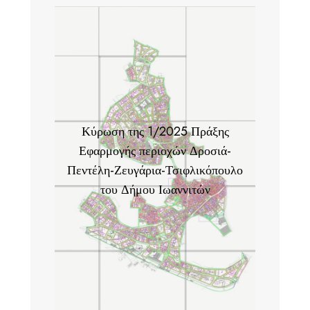
Κύρωση της 1/2025 Πράξης
Εφαρμογής περιοχών Δροσιά-
Πεντέλη-Ζευγάρια-Τσιφλικόπουλο
του Δήμου Ιωαννιτών