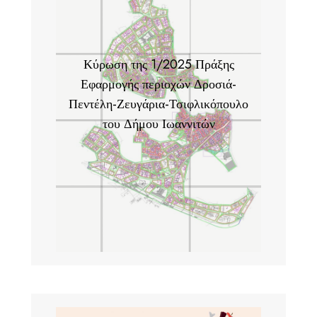
Κύρωση της 1/2025 Πράξης
Εφαρμογής περιοχών Δροσιά-
Πεντέλη-Ζευγάρια-Τσιφλικόπουλο
του Δήμου Ιωαννιτών