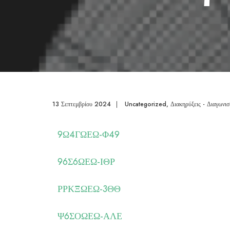
13 Σεπτεμβρίου 2024
|
Uncategorized
,
Διακηρύξεις - Διαγωνισ
9Ω4ΓΩΕΩ-Φ49
96Σ6ΩΕΩ-ΙΘΡ
ΡΡΚΞΩΕΩ-3ΘΘ
Ψ6ΣΟΩΕΩ-ΑΛΕ