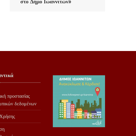
στο Δήμο Ιωαννιτών»
ντικά
ική προστασίας
ωπικών δεδομένων
 Χρήσης
ση