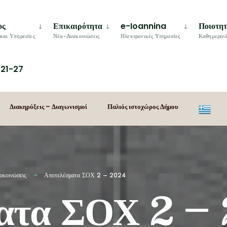
ος
Επικαιρότητα
e-Ioannina
Ποιοτη
και Υπηρεσίες
Νέα-Ανακοινώσεις
Ηλεκτρονικές Υπηρεσίες
Καθημερινό
21-27
Διακηρύξεις – Διαγωνισμοί
Παλιός ιστοχώρος Δήμου
ακοινώσεις
Αποτελέσματα ΣΟΧ 2 – 2024
ματα ΣΟΧ 2 –