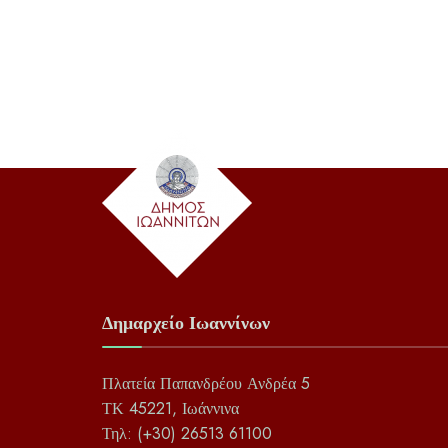
Δημαρχείο Ιωαννίνων
Πλατεία Παπανδρέου Ανδρέα 5
ΤΚ 45221, Ιωάννινα
Τηλ: (+30) 26513 61100