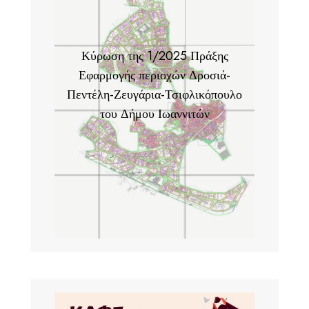
Κύρωση της 1/2025 Πράξης
Εφαρμογής περιοχών Δροσιά-
Πεντέλη-Ζευγάρια-Τσιφλικόπουλο
του Δήμου Ιωαννιτών