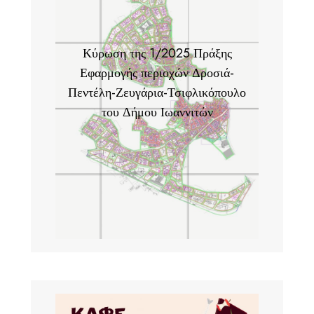
Κύρωση της 1/2025 Πράξης
Εφαρμογής περιοχών Δροσιά-
Πεντέλη-Ζευγάρια-Τσιφλικόπουλο
του Δήμου Ιωαννιτών