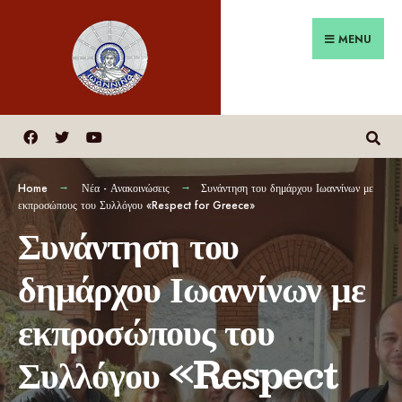
MENU
Home
Νέα - Ανακοινώσεις
Συνάντηση του δημάρχου Ιωαννίνων με
εκπροσώπους του Συλλόγου «Respect for Greece»
Συνάντηση του
δημάρχου Ιωαννίνων με
εκπροσώπους του
Συλλόγου «Respect