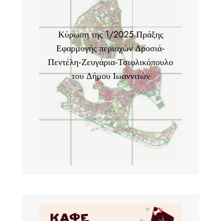
Κύρωση της 1/2025 Πράξης
Εφαρμογής περιοχών Δροσιά-
Πεντέλη-Ζευγάρια-Τσιφλικόπουλο
του Δήμου Ιωαννιτών