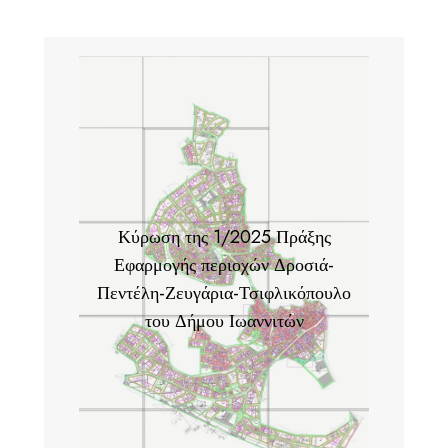
Κύρωση της 1/2025 Πράξης
Εφαρμογής περιοχών Δροσιά-
Πεντέλη-Ζευγάρια-Τσιφλικόπουλο
του Δήμου Ιωαννιτών