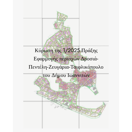
Κύρωση της 1/2025 Πράξης
Εφαρμογής περιοχών Δροσιά-
Πεντέλη-Ζευγάρια-Τσιφλικόπουλο
του Δήμου Ιωαννιτών