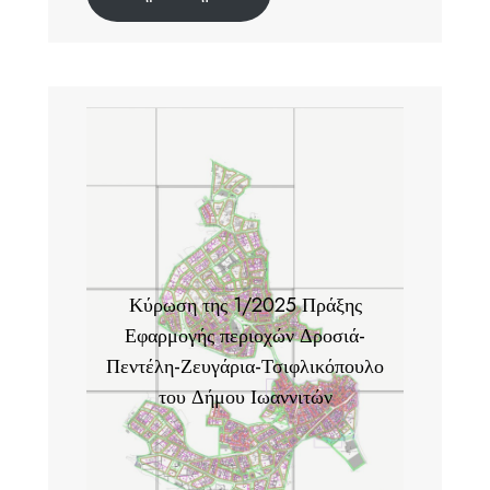
Κύρωση της 1/2025 Πράξης
Εφαρμογής περιοχών Δροσιά-
Πεντέλη-Ζευγάρια-Τσιφλικόπουλο
του Δήμου Ιωαννιτών