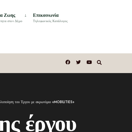
τα Ζωης
Επικοινωνία
τητα στον Δήμο
Τηλεφωνικός Κατάλογος
ν υλοποίηση του Έργου με ακρωνύμιο «MOBILITIES»
ης έργου