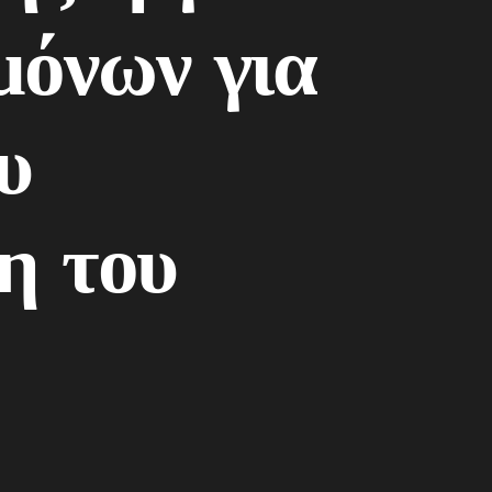
μόνων για
υ
η του