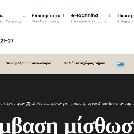
ος
Επικαιρότητα
e-Ioannina
Ποιοτη
και Υπηρεσίες
Νέα-Ανακοινώσεις
Ηλεκτρονικές Υπηρεσίες
Καθημερινό
21-27
Διακηρύξεις – Διαγωνισμοί
Παλιός ιστοχώρος Δήμου
ης έργου τριών (3) ειδικών επιστημόνων για την υποστήριξη του Δήμου Ιωαννιτών στη
μβαση μίσθωσ