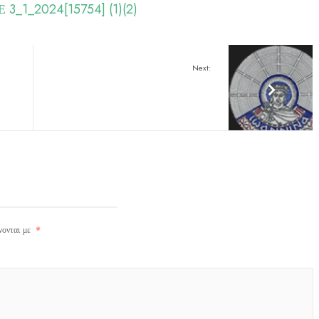
_1_2024[15754] (1)(2)
Next:
νονται με
*