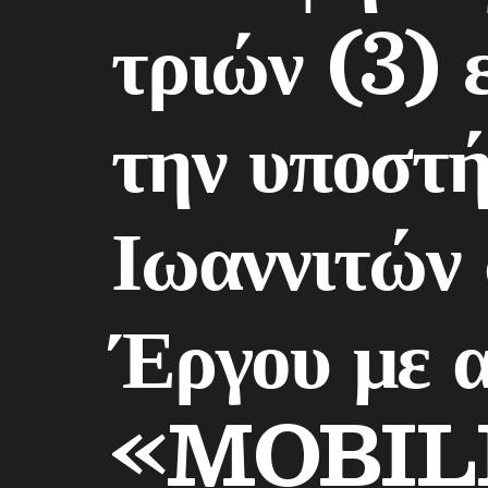
τριών (3) 
την υποστή
Ιωαννιτών 
Έργου με 
«MOBIL