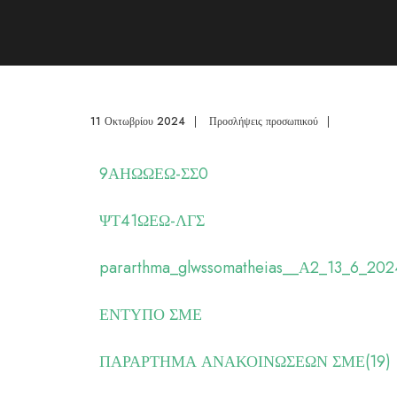
11 Οκτωβρίου 2024
|
Προσλήψεις προσωπικού
|
9ΑΗΩΩΕΩ-ΣΣ0
ΨΤ41ΩΕΩ-ΛΓΣ
pararthma_glwssomatheias__Α2_13_6_202
ΕΝΤΥΠΟ ΣΜΕ
ΠΑΡΑΡΤΗΜΑ ΑΝΑΚΟΙΝΩΣΕΩΝ ΣΜΕ(19)