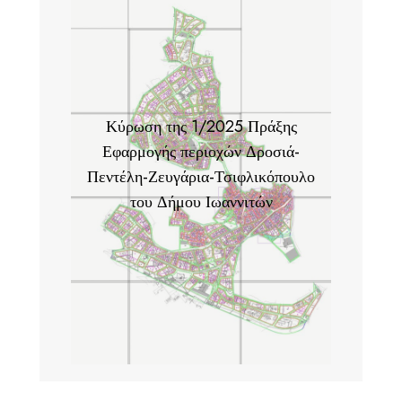
Κύρωση της 1/2025 Πράξης
Εφαρμογής περιοχών Δροσιά-
Πεντέλη-Ζευγάρια-Τσιφλικόπουλο
του Δήμου Ιωαννιτών