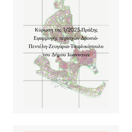
Κύρωση της 1/2025 Πράξης
Εφαρμογής περιοχών Δροσιά-
Πεντέλη-Ζευγάρια-Τσιφλικόπουλο
του Δήμου Ιωαννιτών