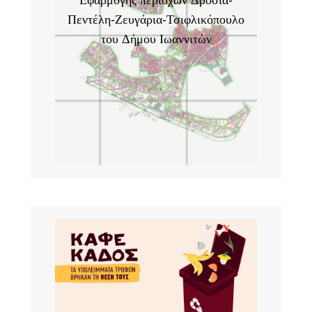
Εφαρμογής περιοχών Δροσιά-
Πεντέλη-Ζευγάρια-Τσιφλικόπουλο
του Δήμου Ιωαννιτών