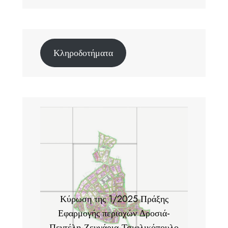
Κληροδοτήματα
Κύρωση της 1/2025 Πράξης
Εφαρμογής περιοχών Δροσιά-
Πεντέλη-Ζευγάρια-Τσιφλικόπουλο