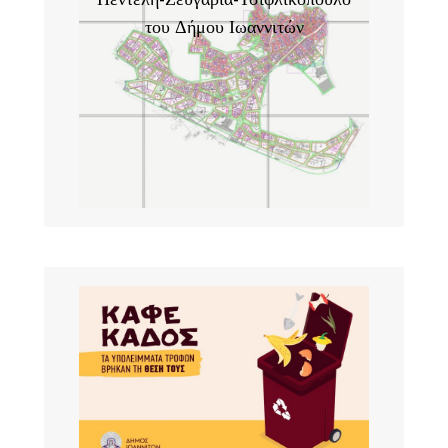
του Δήμου Ιωαννιτών