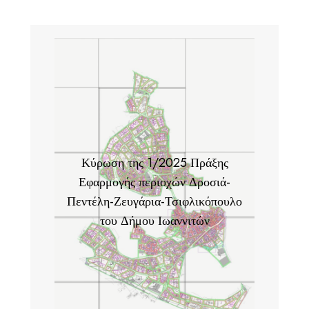
Κύρωση της 1/2025 Πράξης
Εφαρμογής περιοχών Δροσιά-
Πεντέλη-Ζευγάρια-Τσιφλικόπουλο
του Δήμου Ιωαννιτών