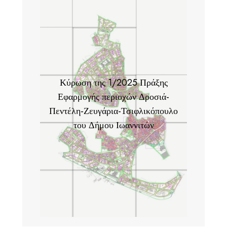
Κύρωση της 1/2025 Πράξης
Εφαρμογής περιοχών Δροσιά-
Πεντέλη-Ζευγάρια-Τσιφλικόπουλο
του Δήμου Ιωαννιτών