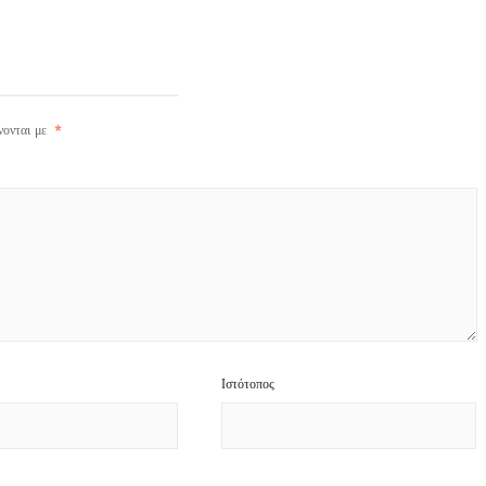
νονται με
*
Ιστότοπος