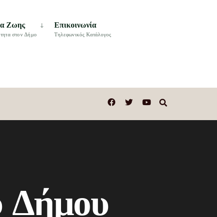
τα Ζωης
Επικοινωνία
τητα στον Δήμο
Τηλεφωνικός Κατάλογος
υ Δήμου