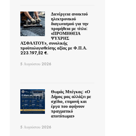
Διενέργεια ανοικτού
ηλεκτρονικού
διαγωνισμού για την
προμήθεια με τίτλο:
«ΠΡΟΜΗΘΕΙΑ
ΨΥΧΡΗΣ
ΑΣΦΑΛΤΟΥ», συνολικής
προϋπολογισθείσης αξίας με Φ.Π.Α.
223.197,52 €.
5 Αυγούστου 2026
Θωμάς Μπέγκας: «Ο
Δήμος μας αλλάζει με
σχέδιο, επιμονή και
έργα που αφήνουν
πραγματικό
αποτύπωμα»
5 Αυγούστου 2026