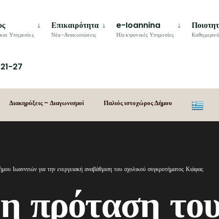
ος
Επικαιρότητα
e-Ioannina
Ποιοτη
και Υπηρεσίες
Νέα-Ανακοινώσεις
Ηλεκτρονικές Υπηρεσίες
Καθημερινό
21-27
Διακηρύξεις – Διαγωνισμοί
Παλιός ιστοχώρος Δήμου
ήμου Ιωαννιτών για την ενεργειακή αναβάθμιση του σχολικού συγκροτήματος Κιάφας
 η πρόταση το