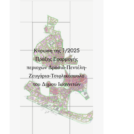
Κύρωση της 1/2025
Πράξης Εφαρμογής
περιοχών Δροσιά-Πεντέλη-
Ζευγάρια-Τσιφλικόπουλο
του Δήμου Ιωαννιτών