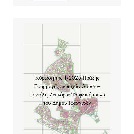
Κύρωση της 1/2025 Πράξης
Εφαρμογής περιοχών Δροσιά-
Πεντέλη-Ζευγάρια-Τσιφλικόπουλο
του Δήμου Ιωαννιτών